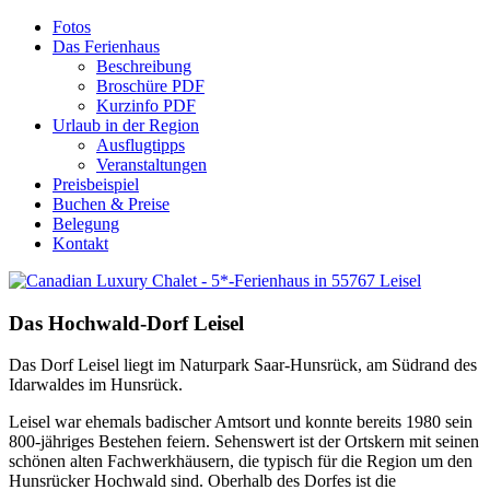
Fotos
Das Ferienhaus
Beschreibung
Broschüre PDF
Kurzinfo PDF
Urlaub in der Region
Ausflugtipps
Veranstaltungen
Preisbeispiel
Buchen & Preise
Belegung
Kontakt
Das
Hochwald-Dorf
Leisel
Das Dorf Leisel liegt im Naturpark Saar-Hunsrück, am Südrand des
Idarwaldes im Hunsrück.
Leisel war ehemals badischer Amtsort und konnte bereits 1980 sein
800-jähriges Bestehen feiern. Sehenswert ist der Ortskern mit seinen
schönen alten Fachwerkhäusern, die typisch für die Region um den
Hunsrücker Hochwald sind. Oberhalb des Dorfes ist die