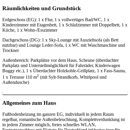
Räumlichkeiten und Grundstück
Erdgeschoss (EG): 1 x Flur, 1 x vollwertiges Bad/WC, 1 x
Kinderzimmer mit Etagenbett, 1 x Schlafzimmer mit Doppelbett, 1 x
Küche, 1 x Wohn-/Esszimmer
Dachgeschoss (DG): 1 x Sky-Lounge mit Ausziehsofa (als Bett
nutzbar) und Lounge Leder-Sofa, 1 x WC mit Waschmaschine und
Trockner
Außenbereich: Parkplätze vor dem Haus, Scheune (überdachter
Parkplatz und Unterstellmöglichkeit für Fahrräder, Kinderwagen
Buggy etc.), 1 x Überdachter Holzkohle-Grillplatz, 1 x Fass-Sauna,
2
1 x Terrasse 110 m
(mit Sylt-Strandkorb, Whirlpool und
Außendusche)
Allgemeines zum Haus
Fußbodenheizung im ganzen EG, individuell in jedem Raum
regelbar, romantische Außenbeleuchtung, Komplettverdunklung ist
in jedem Zimmer möglich, freies schnelles WLAN,
Festnetzanschluss mit Flatrate für Deutschland inklusive (nur für