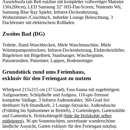
Ausziehsofa (als Bett nutzbar mit kompletter vollwertiger Matratze
150x200cm), LED Samsung 32" HD-Flat-Screen, Nintendo Wii,
Samsung Blue Ray Spieler, Infrarot-Deckenheizung,
Wohnzimmer-/Couchtisch, indirekte Lounge Beleuchtung, 3
Dachfenster mit elektrischem Rollladen
Zweites Bad (DG)
Toilette, Hand-Waschbecken, Miele Waschmaschine, Miele
Wärmepumpentrockner, Infrarot-Deckenheizung, Elektroheizlüfter,
Bügeleisen mit Bügelbrett, Staubsauger, Wäschespinne,
Putzutensilien, Putzeimer, Lappen, Bodenreiniger
Grundstück rund ums Ferienhaus,
exklusiv für den Feriengast zu nutzen
Whirlpool 215x215 cm (37 Grad), Fass-Sauna mit zugehörigem
Aufgusseimer, Schöpfkelle und Aufguss, 110-qm-Terrasse
komplette Südlage, 3 Infrarot Außenstrahler, 360-Grad frei
drehbarer Sylt-Strandkorb, 2 Lounge-Sitzsäcke, Außendusche
(Frühling bis Spätsommer in Betrieb), 2 Gartenliegen, Gartenstühle
und Gartentisch, Holzkohlengrill (
bitte die Holzkohle selber
mitbringen
), 36 qm Sonnenschirm, unverbaute wunderschöne
ländliche Aussicht, Garten exklusiv für den Feriengast nutzbar,