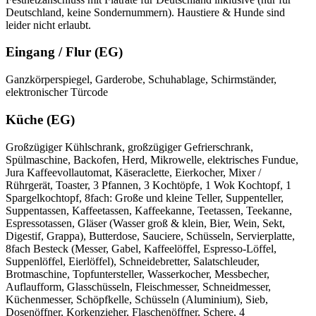
Deutschland, keine Sondernummern). Haustiere & Hunde sind
leider nicht erlaubt.
Eingang / Flur (EG)
Ganzkörperspiegel, Garderobe, Schuhablage, Schirmständer,
elektronischer Türcode
Küche (EG)
Großzügiger Kühlschrank, großzügiger Gefrierschrank,
Spülmaschine, Backofen, Herd, Mikrowelle, elektrisches Fundue,
Jura Kaffeevollautomat, Käseraclette, Eierkocher, Mixer /
Rührgerät, Toaster, 3 Pfannen, 3 Kochtöpfe, 1 Wok Kochtopf, 1
Spargelkochtopf, 8fach: Große und kleine Teller, Suppenteller,
Suppentassen, Kaffeetassen, Kaffeekanne, Teetassen, Teekanne,
Espressotassen, Gläser (Wasser groß & klein, Bier, Wein, Sekt,
Digestif, Grappa), Butterdose, Sauciere, Schüsseln, Servierplatte,
8fach Besteck (Messer, Gabel, Kaffeelöffel, Espresso-Löffel,
Suppenlöffel, Eierlöffel), Schneidebretter, Salatschleuder,
Brotmaschine, Topfuntersteller, Wasserkocher, Messbecher,
Auflaufform, Glasschüsseln, Fleischmesser, Schneidmesser,
Küchenmesser, Schöpfkelle, Schüsseln (Aluminium), Sieb,
Dosenöffner, Korkenzieher, Flaschenöffner, Schere, 4