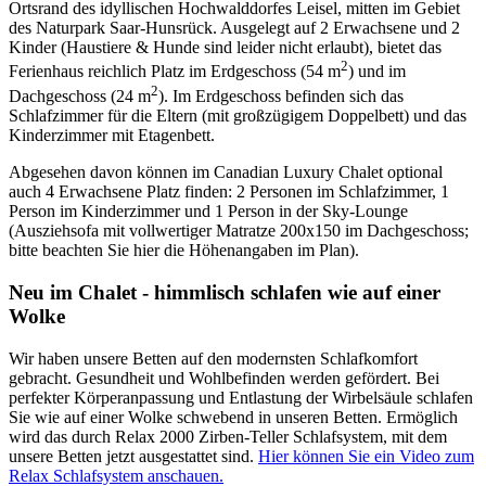
Ortsrand des idyllischen Hochwalddorfes Leisel, mitten im Gebiet
des Naturpark Saar-Hunsrück. Ausgelegt auf 2 Erwachsene und 2
Kinder (Haustiere & Hunde sind leider nicht erlaubt), bietet das
2
Ferienhaus reichlich Platz im Erdgeschoss (54 m
) und im
2
Dachgeschoss (24 m
). Im Erdgeschoss befinden sich das
Schlafzimmer für die Eltern (mit großzügigem Doppelbett) und das
Kinderzimmer mit Etagenbett.
Abgesehen davon können im Canadian Luxury Chalet optional
auch 4 Erwachsene Platz finden: 2 Personen im Schlafzimmer, 1
Person im Kinderzimmer und 1 Person in der Sky-Lounge
(Ausziehsofa mit vollwertiger Matratze 200x150 im Dachgeschoss;
bitte beachten Sie hier die Höhenangaben im Plan).
Neu im Chalet - himmlisch schlafen wie auf einer
Wolke
Wir haben unsere Betten auf den modernsten Schlafkomfort
gebracht. Gesundheit und Wohlbefinden werden gefördert. Bei
perfekter Körperanpassung und Entlastung der Wirbelsäule schlafen
Sie wie auf einer Wolke schwebend in unseren Betten. Ermöglich
wird das durch Relax 2000 Zirben-Teller Schlafsystem, mit dem
unsere Betten jetzt ausgestattet sind.
Hier können Sie ein Video zum
Relax Schlafsystem anschauen.