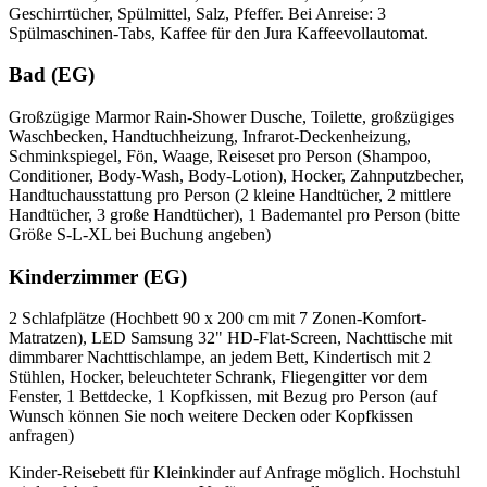
Geschirrtücher, Spülmittel, Salz, Pfeffer. Bei Anreise: 3
Spülmaschinen-Tabs, Kaffee für den Jura Kaffeevollautomat.
Bad (EG)
Großzügige Marmor Rain-Shower Dusche, Toilette, großzügiges
Waschbecken, Handtuchheizung, Infrarot-Deckenheizung,
Schminkspiegel, Fön, Waage, Reiseset pro Person (Shampoo,
Conditioner, Body-Wash, Body-Lotion), Hocker, Zahnputzbecher,
Handtuchausstattung pro Person (2 kleine Handtücher, 2 mittlere
Handtücher, 3 große Handtücher), 1 Bademantel pro Person (bitte
Größe S-L-XL bei Buchung angeben)
Kinderzimmer (EG)
2 Schlafplätze (Hochbett 90 x 200 cm mit 7 Zonen-Komfort-
Matratzen), LED Samsung 32" HD-Flat-Screen, Nachttische mit
dimmbarer Nachttischlampe, an jedem Bett, Kindertisch mit 2
Stühlen, Hocker, beleuchteter Schrank, Fliegengitter vor dem
Fenster, 1 Bettdecke, 1 Kopfkissen, mit Bezug pro Person (auf
Wunsch können Sie noch weitere Decken oder Kopfkissen
anfragen)
Kinder-Reisebett für Kleinkinder auf Anfrage möglich. Hochstuhl